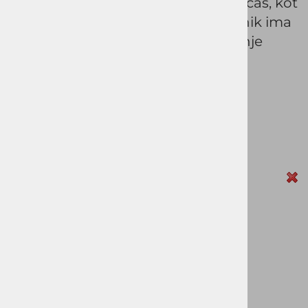
IRON in je primerna tako za prosti čas, kot
tudi za posebne priložnosti. Ovratnik ima
skrite gumbe, kar preprečuje vihanje
ovratnika.
Šifra:
061560
Vprašaj za izdelek
Pošlji prijatelju
Cena z DDV:
52,90 €
Zaloga
40
42
44
46
48
izbrano
42