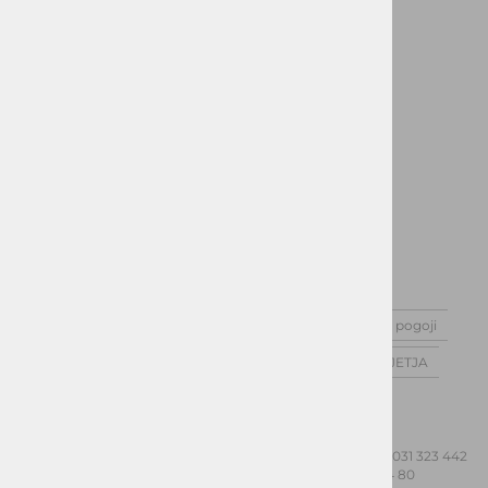
Jakne
Plašči
Odpiralni čas
PON:
10:00-16:00
TOR:
10:00-16:00
SRE:
10:00-16:00
ČET:
10:00-16:00
PET:
10:00-16:00
SOB, NED IN PRAZNIKI:
ZAPRTO
Domov
Kontakt
o nas
Splošni pogoji
IZDELAVA SRAJC, OBLEK IN UNIFORM ZA PODJETJA
Kontaktirajte nas
Naslov:
Celovška cesta 172, 1000 Ljubljana
Mobi:
031 323 442
Email:
info@okmal.si
Telefon:
01 513 34 80