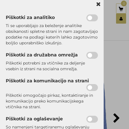
0
Piškotki za analitiko
Nazaj en nivo
Nazaj en nivo
Nazaj en nivo
Ti se uporabljajo za beleženje analitike
obsikanosti spletne strani in nam zagotavljajo
Vrsta 1
Vrsta 1
Vrsta 1
podatke na podlagi katerih lahko zagotovimo
Prijavi se
boljšo uporabniško izkušnjo.
Vrsta 2
Vrsta 2
Vrsta 2
Registriraj se
Ste pozabili geslo?
Piškotki za družabna omrežja
Vrsta 3
Vrsta 3
Vrsta 3
Piškotki potrebni za vtičnike za deljenje
vsebin iz strani na socialna omrežja.
RAZPRODANO
Piškotki za komunikacijo na strani
Piškotki omogočajo pirkaz, kontaktiranje in
komunikacijo preko komunikacijskega
vtičnika na strani.
Piškotki za oglaševanje
So namenjeni targetiranemu oglaševanju