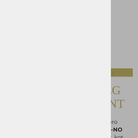
Obvesti me ko bo izdelek na zalogi:
Opis izdelka
Tabela velikosti :
Srajca OKMAL DOLG
ROKAV SLIM SPRINT
SPRINT
je moderna modra srajca, katero
krasi
vrhunski material 100% bombaž-NO
IRON
in je primerna tako za prosti čas, kot