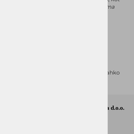
tudi za posebne priložnosti.
Ovratnik ima
skrite gumbe, kar preprečuje vihanje
ovratnika.
Kroj:
SLIM FIT
SUROVINSKA SESTAVA:
100% bombaž-NO IRON
Za pomoč pri izbiri ustrezne velikosti lahko
uporabite tabelo velikosti
Okmal, trgovina, storitve in proizvodnja d.o.o.
Ljubljana
Celovška cesta 172
1000, Ljubljana