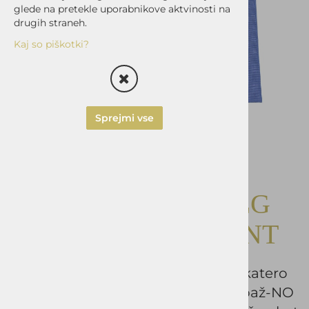
glede na pretekle uporabnikove aktvinosti na
drugih straneh.
Kaj so piškotki?
Sprejmi vse
Srajca OKMAL DOLG
ROKAV SLIM SPRINT
SPRINT je moderna modra srajca, katero
krasi vrhunski material 100% bombaž-NO