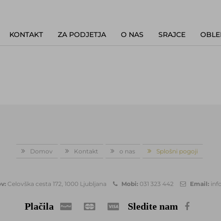
KONTAKT
ZA PODJETJA
O NAS
SRAJCE
OBLE
Domov
Kontakt
o nas
Splošni pogoji
v:
Celovška cesta 172, 1000 Ljubljana
Mobi:
031 323 442
Email:
inf
Plačila
Sledite nam