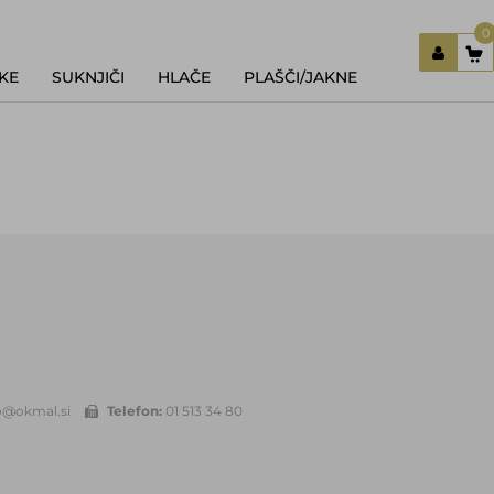
0
KE
SUKNJIČI
HLAČE
PLAŠČI/JAKNE
Prijavi se
Registriraj se
Ste pozabili geslo?
o@okmal.si
Telefon:
01 513 34 80