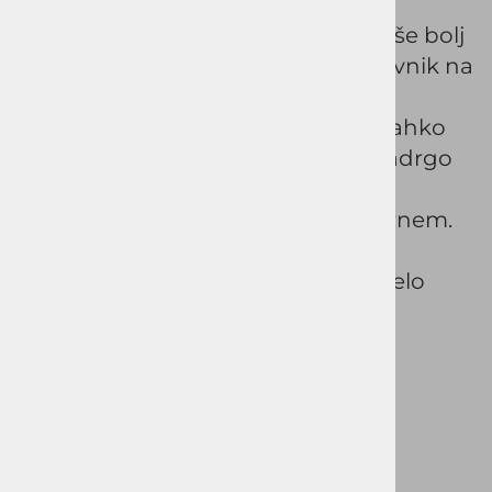
prilega telesu. Pokrito zapiranje na
zadrgo in skrite gumbe, da plašču še bolj
eleganten videz. Notranji brezrokavnik na
zadrgo je tudi snemljiv, tako, da v
primeru, če ga ne potrebujete ga lahko
odstranite. Dva zunanja žepa na zadrgo
in en notranji, poskrbijo, da bodo
drobnarije, ki vas spremljajo na varnem.
Plašč se zelo dobro kombinira s
poslovnimi oblačila, prav tako pa zelo
lepo zgleda tudi v kombinaciji s
kavbojkami.
Šifra:
MJSFZEONČ48
Vprašaj za izdelek
Pošlji prijatelju