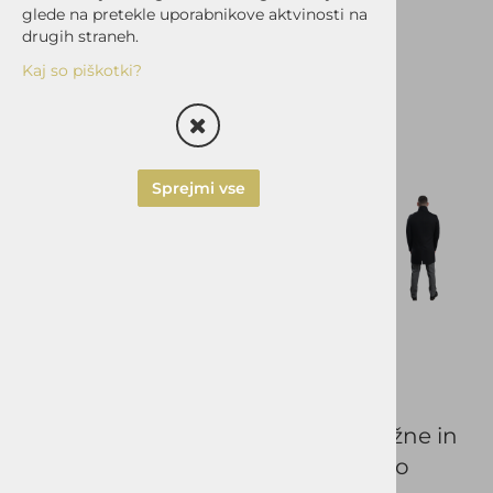
glede na pretekle uporabnikove aktvinosti na
drugih straneh.
Kaj so piškotki?
Sprejmi vse
Plašč OKMAL SLIM
ZEON
Slim fit plašč ZEON iz izjemno trpežne in
prijetne na otip tkanine se zelo lepo