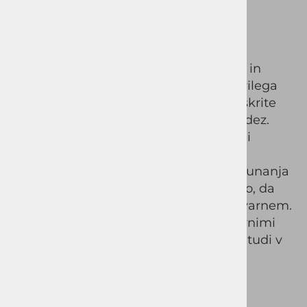
ZEON
Slim fit plašč ZEON iz izjemno trpežne in
prijetne na otip tkanine se zelo lepo prilega
telesu. Pokrito zapiranje na zadrgo in skrite
gumbe, da plašču še bolj eleganten videz.
Notranji brezrokavnik na zadrgo je tudi
snemljiv, tako, da v primeru, če ga ne
potrebujete ga lahko odstranite. Dva zunanja
žepa na zadrgo in en notranji, poskrbijo, da
bodo drobnarije, ki vas spremljajo na varnem.
Plašč se zelo dobro kombinira s poslovnimi
oblačila, prav tako pa zelo lepo zgleda tudi v
kombinaciji s kavbojkami.
Surovinska sestava: