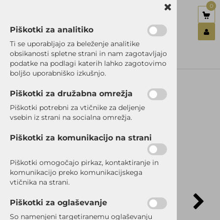
0
Piškotki za analitiko
Nazaj en nivo
Nazaj en nivo
Nazaj en nivo
Ti se uporabljajo za beleženje analitike
obsikanosti spletne strani in nam zagotavljajo
Vrsta 1
Vrsta 1
Vrsta 1
podatke na podlagi katerih lahko zagotovimo
Prijavi se
boljšo uporabniško izkušnjo.
Vrsta 2
Vrsta 2
Vrsta 2
Registriraj se
Ste pozabili geslo?
Piškotki za družabna omrežja
Vrsta 3
Vrsta 3
Vrsta 3
Piškotki potrebni za vtičnike za deljenje
vsebin iz strani na socialna omrežja.
Piškotki za komunikacijo na strani
Piškotki omogočajo pirkaz, kontaktiranje in
komunikacijo preko komunikacijskega
vtičnika na strani.
Piškotki za oglaševanje
So namenjeni targetiranemu oglaševanju