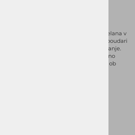
✔
suknjič
✔
telovnik
✔
elegantne hlače
Ta vrhunska
siva moška obleka
je izdelana v
modernem
CLASIC FIT kroju
, ki lepo poudari
postavo in zagotavlja elegantno prileganje.
Kakovostni materiali omogočajo udobno
nošenje skozi cel dan ter popoln videz ob
vsaki priložnosti.
Popolna izbira za:
poslovne priložnosti
poroke
maturantske plese
svečane dogodke
vsakodnevno elegantno nošenje
posebne priložnosti