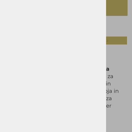
DODAJ V KOŠARICO
Opis izdelka
Tabela velikosti :
Moška trodelna obleka VID – siva
Elegantna in moderna
moška trodelna
obleka
VID v sivi barvi je odlična izbira za
moške, ki želijo urejen, samozavesten in
brezčasen videz. Zaradi sodobnega kroja in
elegantnega dizajna je primerna tako za
poslovne kot tudi svečane priložnosti ter
vsakodnevno nošenje.
Komplet vključuje: