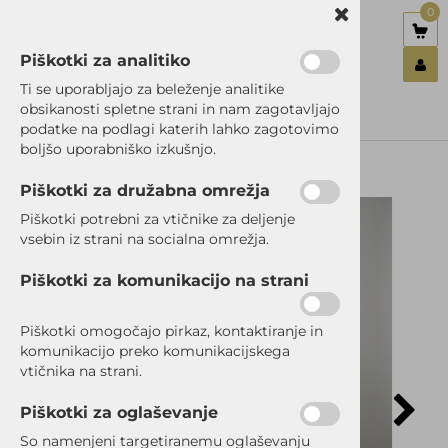
0
Piškotki za analitiko
Nazaj en nivo
Nazaj en nivo
Nazaj en nivo
Ti se uporabljajo za beleženje analitike
obsikanosti spletne strani in nam zagotavljajo
Vrsta 1
Vrsta 1
Vrsta 1
podatke na podlagi katerih lahko zagotovimo
Prijavi se
boljšo uporabniško izkušnjo.
Vrsta 2
Vrsta 2
Vrsta 2
Registriraj se
Ste pozabili geslo?
Piškotki za družabna omrežja
Vrsta 3
Vrsta 3
Vrsta 3
NOVO!
Piškotki potrebni za vtičnike za deljenje
vsebin iz strani na socialna omrežja.
Piškotki za komunikacijo na strani
Piškotki omogočajo pirkaz, kontaktiranje in
komunikacijo preko komunikacijskega
vtičnika na strani.
Piškotki za oglaševanje
So namenjeni targetiranemu oglaševanju