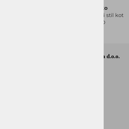
Če iščete elegantno in moderno
moško
obleko
, ki je primerna tako za poslovni stil kot
tudi za svečane dogodke, je model VID
odlična izbira za popoln moški videz.
Okmal, trgovina, storitve in proizvodnja d.o.o.
Ljubljana
Celovška cesta 172
1000, Ljubljana
+386 1 5133 480
info@okmal.si
ID za DDV: SI85040622
Matična št.: 5729726000