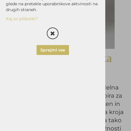
glede na pretekle uporabnikove aktvinosti na
drugih straneh.
Kaj so piškotki?
Sprejmi vse
Moška trodelna obleka
VID SIVA
Elegantna in moderna moška trodelna
obleka VID v sivi barvi je odlična izbira za
moške, ki želijo urejen, samozavesten in
brezčasen videz. Zaradi sodobnega kroja
in elegantnega dizajna je primerna tako
za poslovne kot tudi svečane priložnosti