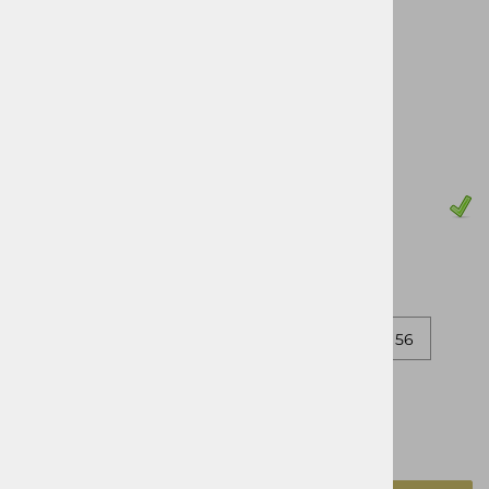
ter vsakodnevno nošenje.
Šifra:
112798
Vprašaj za izdelek
Pošlji prijatelju
Cena z DDV:
379,90 €
Zaloga
62
64
60
50
52
54
56
58
izbrano
52