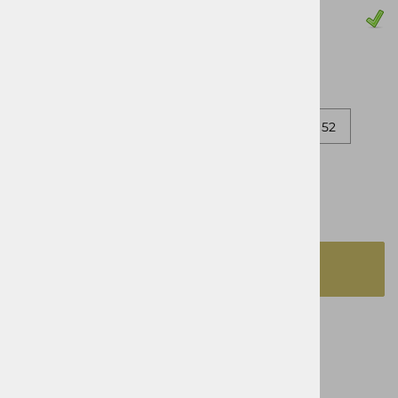
Zaloga
62
64
66
68
60
50
52
54
56
58
izbrano
62
DODAJ V KOŠARICO
Opis izdelka