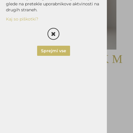
glede na pretekle uporabnikove aktvinosti na
drugih straneh.
Kaj so piškotki?
Sprejmi vse
M.OBLEKA CLARK M
št.50
CLASSIC FIT-3D
Šifra:
047960
Vprašaj za izdelek
Pošlji prijatelju
Cena z DDV:
339,90 €