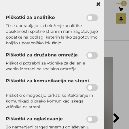
0
Piškotki za analitiko
Nazaj en nivo
Nazaj en nivo
Nazaj en nivo
Ti se uporabljajo za beleženje analitike
obsikanosti spletne strani in nam zagotavljajo
Vrsta 1
Vrsta 1
Vrsta 1
podatke na podlagi katerih lahko zagotovimo
Prijavi se
boljšo uporabniško izkušnjo.
Vrsta 2
Vrsta 2
Vrsta 2
Registriraj se
Ste pozabili geslo?
Piškotki za družabna omrežja
Vrsta 3
Vrsta 3
Vrsta 3
Piškotki potrebni za vtičnike za deljenje
vsebin iz strani na socialna omrežja.
Piškotki za komunikacijo na strani
Piškotki omogočajo pirkaz, kontaktiranje in
komunikacijo preko komunikacijskega
vtičnika na strani.
Piškotki za oglaševanje
So namenjeni targetiranemu oglaševanju