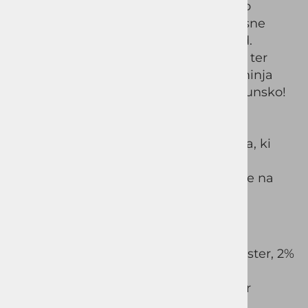
udobno. Je idealna izbira za prav vsako
priložnost; za poslovna srečanja, slovesne
dogodke ali preprosto za večerni izhod.
Izredno udoben in kvaliteten material, ter
odbita podloga v modri barvi, ki spreminja
barvo na vijolično, naredijo obleko vrhunsko!
Obleka je sestavljena iz:
SUKNJIČ je modnega regular kroja, ki
lepo pade ob telesu.
HLAČE so bolj ravnega kroja likane na
rob.
Surovinska sestava:
25% Volna, 22% Viskoza, 50% Poliester, 2%
Elastan
Podloga:54% Acetat, 46% Poliester