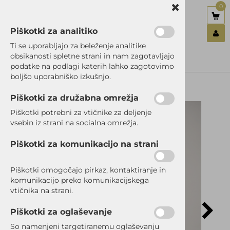
0
Piškotki za analitiko
Nazaj en nivo
Nazaj en nivo
Nazaj en nivo
Ti se uporabljajo za beleženje analitike
obsikanosti spletne strani in nam zagotavljajo
Vrsta 1
Vrsta 1
Vrsta 1
podatke na podlagi katerih lahko zagotovimo
Prijavi se
boljšo uporabniško izkušnjo.
Vrsta 2
Vrsta 2
Vrsta 2
Registriraj se
Ste pozabili geslo?
Piškotki za družabna omrežja
Vrsta 3
Vrsta 3
Vrsta 3
Piškotki potrebni za vtičnike za deljenje
vsebin iz strani na socialna omrežja.
Piškotki za komunikacijo na strani
Piškotki omogočajo pirkaz, kontaktiranje in
komunikacijo preko komunikacijskega
vtičnika na strani.
Piškotki za oglaševanje
So namenjeni targetiranemu oglaševanju