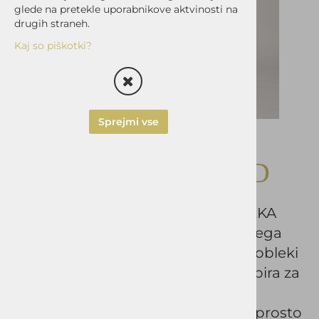
glede na pretekle uporabnikove aktvinosti na
drugih straneh.
Kaj so piškotki?
Sprejmi vse
Obleka OKMAL
REGULAR OXFORD
ČE HOČETE IZSTOPATI, JE TA OBLEKA
PRAVA IZBIRA ZA VAS - je bolj ravnega
kroja in je primerna za ljudi, ki se v obleki
radi počutijo udobno. Je idealna izbira za
prav vsako priložnost; za poslovna
srečanja, slovesne dogodke ali preprosto