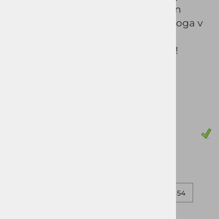
za večerni izhod. Izredno udoben in
kvaliteten material, ter odbita podloga v
modri barvi, ki spreminja barvo na
vijolično naredijo obleko vrhunsko!
Šifra:
015525
Vprašaj za izdelek
Pošlji prijatelju
Cena z DDV:
252,90 €
Zaloga
62
48
60
50
29
52
54
30
58
31