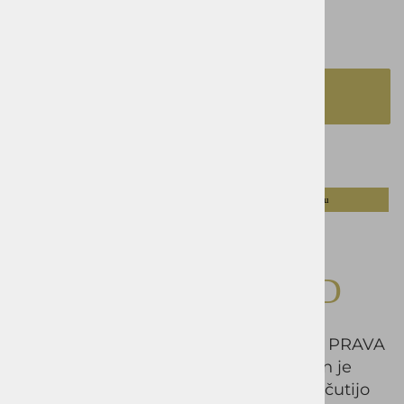
izbrano
48
DODAJ V KOŠARICO
Opis izdelka
Artikel v paketu
Obleka OKMAL
REGULAR OXFORD
ČE HOČETE IZSTOPATI, JE TA OBLEKA PRAVA
IZBIRA ZA VAS - je bolj ravnega kroja in je
primerna za ljudi, ki se v obleki radi počutijo