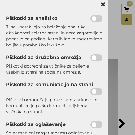
0
Piškotki za analitiko
Nazaj en nivo
Nazaj en nivo
Nazaj en nivo
Ti se uporabljajo za beleženje analitike
obsikanosti spletne strani in nam zagotavljajo
Vrsta 1
Vrsta 1
Vrsta 1
podatke na podlagi katerih lahko zagotovimo
Prijavi se
boljšo uporabniško izkušnjo.
Vrsta 2
Vrsta 2
Vrsta 2
Registriraj se
Ste pozabili geslo?
Piškotki za družabna omrežja
Vrsta 3
Vrsta 3
Vrsta 3
Piškotki potrebni za vtičnike za deljenje
vsebin iz strani na socialna omrežja.
Piškotki za komunikacijo na strani
Piškotki omogočajo pirkaz, kontaktiranje in
komunikacijo preko komunikacijskega
vtičnika na strani.
Piškotki za oglaševanje
So namenjeni targetiranemu oglaševanju