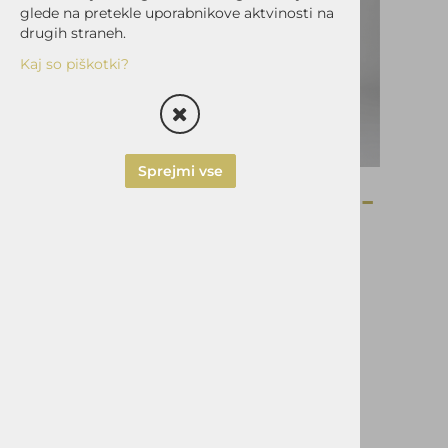
glede na pretekle uporabnikove aktvinosti na
drugih straneh.
Kaj so piškotki?
Sprejmi vse
M.hlače TADEJ št.46-
črne
bombaž/elastan
Šifra:
108128
Vprašaj za izdelek
Pošlji prijatelju
Cena z DDV:
59,90 €