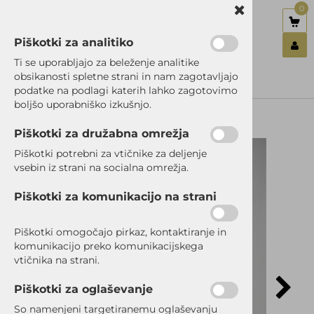
0
Piškotki za analitiko
Nazaj en nivo
Nazaj en nivo
Nazaj en nivo
Ti se uporabljajo za beleženje analitike
obsikanosti spletne strani in nam zagotavljajo
Vrsta 1
Vrsta 1
Vrsta 1
podatke na podlagi katerih lahko zagotovimo
Prijavi se
boljšo uporabniško izkušnjo.
Vrsta 2
Vrsta 2
Vrsta 2
Registriraj se
Ste pozabili geslo?
Piškotki za družabna omrežja
Vrsta 3
Vrsta 3
Vrsta 3
Piškotki potrebni za vtičnike za deljenje
vsebin iz strani na socialna omrežja.
Piškotki za komunikacijo na strani
Piškotki omogočajo pirkaz, kontaktiranje in
komunikacijo preko komunikacijskega
vtičnika na strani.
Piškotki za oglaševanje
So namenjeni targetiranemu oglaševanju