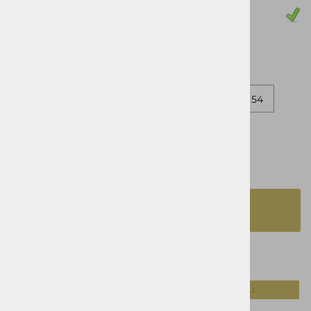
Zaloga
62
46
48
60
50
52
54
56
58
izbrano
50
DODAJ V KOŠARICO
Opis izdelka
Tabela velikosti :