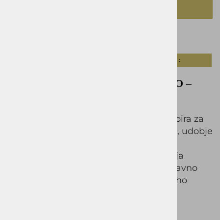
DODAJ V KOŠARICO
Opis izdelka
Tabela velikosti :
Moške bombažne hlače VALENTINO –
udobje in eleganca za vsak dan
Moške hlače VALENTINO so odlična izbira za
moške, ki cenijo kakovostne materiale, udobje
in brezčasen videz. Izdelane so iz 97 %
bombaža in 3 % elastana, kar zagotavlja
prijeten občutek na koži, zračnost ter ravno
pravšnjo mero raztegljivosti za neovirano
gibanje skozi ves dan.
Sodoben kroj lepo poudari postavo in
omogoča vsestransko kombiniranje z