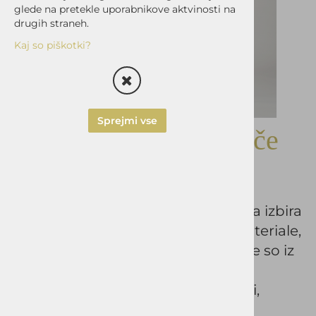
glede na pretekle uporabnikove aktvinosti na
drugih straneh.
Kaj so piškotki?
Sprejmi vse
Moške bombažne hlače
VALENTINO
Moške hlače VALENTINO so odlična izbira
za moške, ki cenijo kakovostne materiale,
udobje in brezčasen videz. Izdelane so iz
97 % bombaža in 3 % elastana, kar
zagotavlja prijeten občutek na koži,
zračnost ter ravno pravšnjo mero