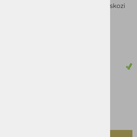
raztegljivosti za neovirano gibanje skozi
ves dan.
Šifra:
033260
Vprašaj za izdelek
Pošlji prijatelju
Cena z DDV:
61,90 €
Zaloga
46
48
50
52
56
58
izbrano
46