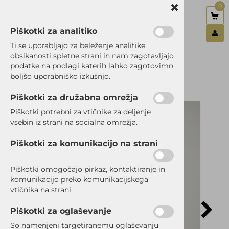
0
Piškotki za analitiko
Nazaj en nivo
Nazaj en nivo
Nazaj en nivo
Ti se uporabljajo za beleženje analitike
obsikanosti spletne strani in nam zagotavljajo
Vrsta 1
Vrsta 1
Vrsta 1
podatke na podlagi katerih lahko zagotovimo
Prijavi se
boljšo uporabniško izkušnjo.
Vrsta 2
Vrsta 2
Vrsta 2
Registriraj se
Ste pozabili geslo?
Piškotki za družabna omrežja
Vrsta 3
Vrsta 3
Vrsta 3
Piškotki potrebni za vtičnike za deljenje
vsebin iz strani na socialna omrežja.
Piškotki za komunikacijo na strani
Piškotki omogočajo pirkaz, kontaktiranje in
komunikacijo preko komunikacijskega
vtičnika na strani.
Piškotki za oglaševanje
So namenjeni targetiranemu oglaševanju