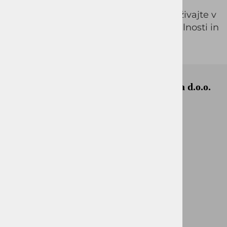
Izberite moške hlače VALENTINO in uživajte v
popolni kombinaciji udobja, funkcionalnosti in
prefinjenega videza.
Okmal, trgovina, storitve in proizvodnja d.o.o.
Ljubljana
Celovška cesta 172
1000, Ljubljana
+386 1 5133 480
info@okmal.si
ID za DDV: SI85040622
Matična št.: 5729726000
Pogoji poslovanja