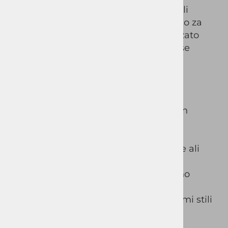
elegantnimi srajcami, polo majicami ali
sproščenimi puloverji. Primerne so tako za
poslovne priložnosti kot za prosti čas, zato
bodo hitro postale nepogrešljiv del vaše
garderobe.
Lastnosti:
Material: 97 % bombaž, 3 % elastan
Udoben in prilagodljiv material
Moderen in eleganten kroj
Primerno za vsakodnevno nošenje ali
poslovne priložnosti
Kakovostna izdelava za dolgotrajno
uporabo
Enostavno kombiniranje z različnimi stili
oblačenja