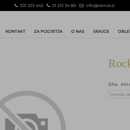
031 323 442
01 513 34 80
info@okmal.si
KONTAKT
ZA PODJETJA
O NAS
SRAJCE
OBLE
Rock
Šifra:
KM-
Vprašaj za