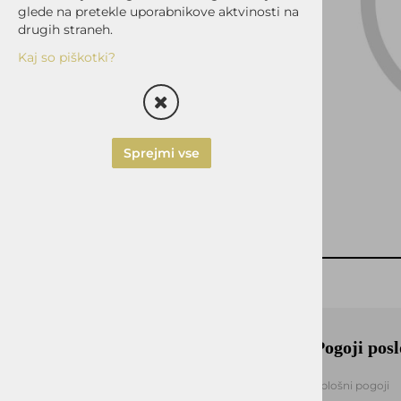
IZDELAVA SRAJC, OBLEK
IN UNIFORM ZA
glede na pretekle uporabnikove aktvinosti na
PODJETJA
drugih straneh.
Kaj so piškotki?
Sprejmi vse
Okmal, trgovina, storitve in
Pogoji pos
proizvodnja d.o.o. Ljubljana
Splošni pogoji