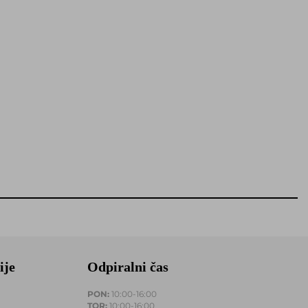
ije
Odpiralni čas
PON:
10:00-16:00
TOR:
10:00-16:00