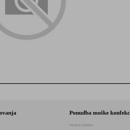
lovanja
Ponudba moške konfekc
Moške obleke