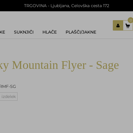
TRGOVINA - Ljubljana, Celovška cesta 172
0
KE
SUKNJIČI
HLAČE
PLAŠČI/JAKNE
Prijavi se
Registriraj se
Ste pozabili geslo?
y Mountain Flyer - Sage
RMF-SG
 izdelek