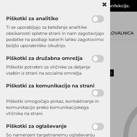
Velika in kakovostna izbira moške poslovne konfekcije.
Piškotki za analitiko
Ti se uporabljajo za beleženje analitike
POSLOVALNICA
obsikanosti spletne strani in nam zagotavljajo
podatke na podlagi katerih lahko zagotovimo
boljšo uporabniško izkušnjo.
Piškotki za družabna omrežja
SRAJCE
Piškotki potrebni za vtičnike za deljenje
vsebin iz strani na socialna omrežja.
RAZPRODANO
OBLEKE
Piškotki za komunikacijo na strani
SUKNJIČI
Piškotki omogočajo pirkaz, kontaktiranje in
komunikacijo preko komunikacijskega
HLAČE
vtičnika na strani.
PLAŠČI/JAKNE
Piškotki za oglaševanje
So namenjeni targetiranemu oglaševanju