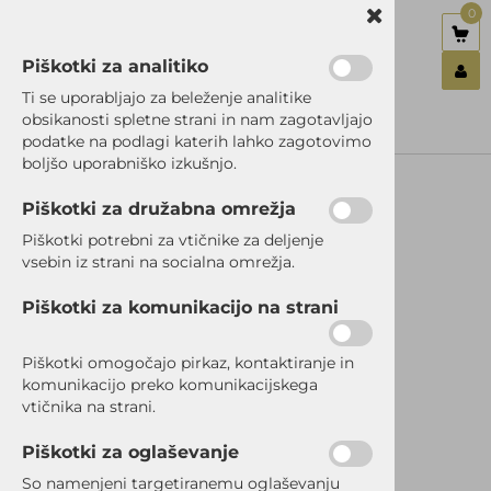
0
Piškotki za analitiko
Nazaj en nivo
Nazaj en nivo
Nazaj en nivo
Ti se uporabljajo za beleženje analitike
obsikanosti spletne strani in nam zagotavljajo
Vrsta 1
Vrsta 1
Vrsta 1
podatke na podlagi katerih lahko zagotovimo
Prijavi se
boljšo uporabniško izkušnjo.
Vrsta 2
Vrsta 2
Vrsta 2
Registriraj se
Ste pozabili geslo?
Piškotki za družabna omrežja
Vrsta 3
Vrsta 3
Vrsta 3
Piškotki potrebni za vtičnike za deljenje
vsebin iz strani na socialna omrežja.
RAZPRODANO
Piškotki za komunikacijo na strani
Piškotki omogočajo pirkaz, kontaktiranje in
komunikacijo preko komunikacijskega
vtičnika na strani.
Piškotki za oglaševanje
So namenjeni targetiranemu oglaševanju