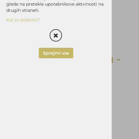
glede na pretekle uporabnikove aktvinosti na
drugih straneh.
Kaj so piškotki?
Sprejmi vse
Lazy Bear Dog Leash -
Red/Black
Šifra:
KM-LBDL-RB
Vprašaj za izdelek