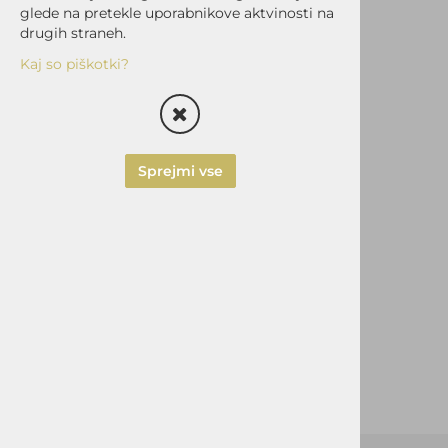
glede na pretekle uporabnikove aktvinosti na
drugih straneh.
Kaj so piškotki?
Sprejmi vse
Kuma Playing Cards
Šifra:
KM-KPK
Vprašaj za izdelek