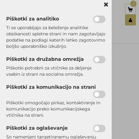
0
Piškotki za analitiko
Nazaj en nivo
Nazaj en nivo
Nazaj en nivo
Ti se uporabljajo za beleženje analitike
obsikanosti spletne strani in nam zagotavljajo
Vrsta 1
Vrsta 1
Vrsta 1
podatke na podlagi katerih lahko zagotovimo
Prijavi se
boljšo uporabniško izkušnjo.
Vrsta 2
Vrsta 2
Vrsta 2
Registriraj se
Ste pozabili geslo?
Piškotki za družabna omrežja
Vrsta 3
Vrsta 3
Vrsta 3
Piškotki potrebni za vtičnike za deljenje
vsebin iz strani na socialna omrežja.
RAZPRODANO
Piškotki za komunikacijo na strani
Piškotki omogočajo pirkaz, kontaktiranje in
komunikacijo preko komunikacijskega
vtičnika na strani.
Piškotki za oglaševanje
So namenjeni targetiranemu oglaševanju