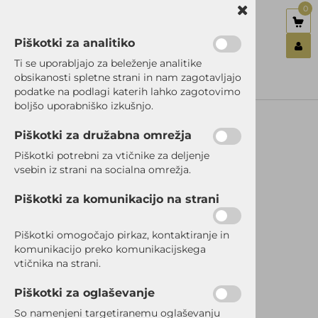
0
Piškotki za analitiko
Nazaj en nivo
Nazaj en nivo
Nazaj en nivo
Ti se uporabljajo za beleženje analitike
obsikanosti spletne strani in nam zagotavljajo
Vrsta 1
Vrsta 1
Vrsta 1
podatke na podlagi katerih lahko zagotovimo
Prijavi se
boljšo uporabniško izkušnjo.
Vrsta 2
Vrsta 2
Vrsta 2
Registriraj se
Ste pozabili geslo?
Piškotki za družabna omrežja
Vrsta 3
Vrsta 3
Vrsta 3
Piškotki potrebni za vtičnike za deljenje
vsebin iz strani na socialna omrežja.
RAZPRODANO
Piškotki za komunikacijo na strani
Piškotki omogočajo pirkaz, kontaktiranje in
komunikacijo preko komunikacijskega
vtičnika na strani.
Piškotki za oglaševanje
So namenjeni targetiranemu oglaševanju