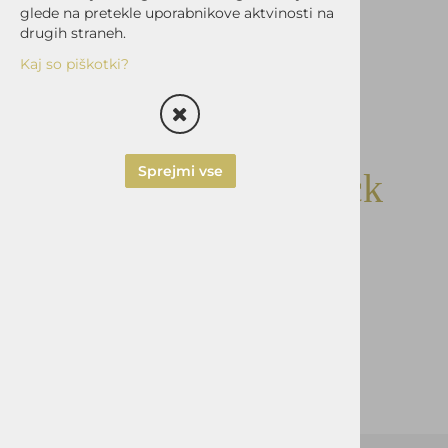
glede na pretekle uporabnikove aktvinosti na
drugih straneh.
Kaj so piškotki?
Sprejmi vse
Big Bear Table - Black
Šifra:
KM-BNTL-BB
Vprašaj za izdelek