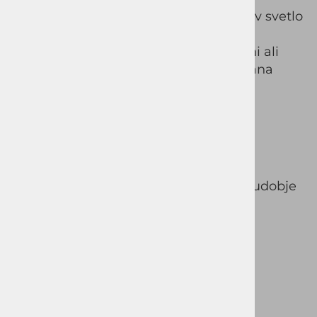
prileganje skozi ves dan. Klasičen kroj v svetlo
bež odtenku omogoča enostavno
kombiniranje s srajcami, polo majicami ali
suknjičem, medtem ko dodatek elastana
poskrbi za večjo svobodo gibanja.
Lastnosti:
Klasičen in eleganten kroj
Mehka, zračna in prijetna tkanina
Rahlo elastičen material za večje udobje
Primerno za poslovne in casual
kombinacije
Barva: svetlo bež
Sestava:
70 % bombaž