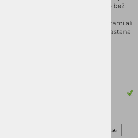
skozi ves dan. Klasičen kroj v svetlo bež
odtenku omogoča enostavno
kombiniranje s srajcami, polo majicami ali
suknjičem, medtem ko dodatek elastana
poskrbi za večjo svobodo gibanja.
Šifra:
114051
Vprašaj za izdelek
Pošlji prijatelju
Cena z DDV:
64,90 €
Zaloga
46
48
60
50
52
54
56