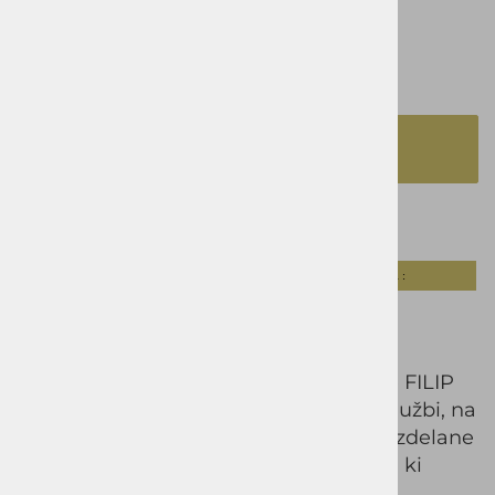
58
izbrano
52
DODAJ V KOŠARICO
Opis izdelka
Tabela velikosti :
Moške bombažne hlače FILIP
Elegantne in vsestranske moške hlače FILIP
so popolna izbira za sodoben videz v službi, na
prostem ali ob posebnih priložnostih. Izdelane
so iz kakovostne mešanice materialov, ki
zagotavlja udobje, zračnost in popolno