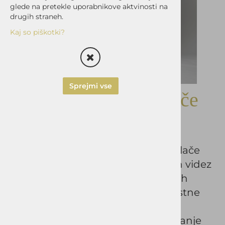
glede na pretekle uporabnikove aktvinosti na
drugih straneh.
Kaj so piškotki?
Sprejmi vse
Moške bombažne hlače
FILIP
Elegantne in vsestranske moške hlače
FILIP so popolna izbira za sodoben videz
v službi, na prostem ali ob posebnih
priložnostih. Izdelane so iz kakovostne
mešanice materialov, ki zagotavlja
udobje, zračnost in popolno prileganje