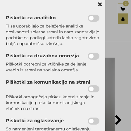
0
Piškotki za analitiko
Nazaj en nivo
Nazaj en nivo
Nazaj en nivo
Ti se uporabljajo za beleženje analitike
obsikanosti spletne strani in nam zagotavljajo
Vrsta 1
Vrsta 1
Vrsta 1
podatke na podlagi katerih lahko zagotovimo
Prijavi se
boljšo uporabniško izkušnjo.
Vrsta 2
Vrsta 2
Vrsta 2
Registriraj se
Ste pozabili geslo?
Piškotki za družabna omrežja
Vrsta 3
Vrsta 3
Vrsta 3
Piškotki potrebni za vtičnike za deljenje
vsebin iz strani na socialna omrežja.
Piškotki za komunikacijo na strani
Piškotki omogočajo pirkaz, kontaktiranje in
komunikacijo preko komunikacijskega
vtičnika na strani.
Piškotki za oglaševanje
So namenjeni targetiranemu oglaševanju