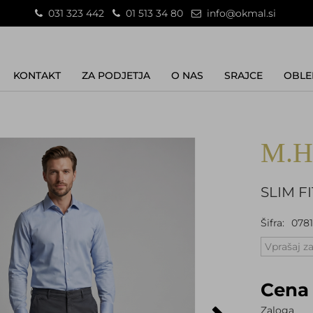
031 323 442
01 513 34 80
info@okmal.si
KONTAKT
ZA PODJETJA
O NAS
SRAJCE
OBLE
M.H
SLIM FI
Šifra:
078
Vprašaj za
Cena 
Zaloga