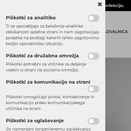
Velika in kakovostna izbira moške poslovne konfekcije.
Piškotki za analitiko
Ti se uporabljajo za beleženje analitike
POSLOVALNICA
obsikanosti spletne strani in nam zagotavljajo
podatke na podlagi katerih lahko zagotovimo
boljšo uporabniško izkušnjo.
Piškotki za družabna omrežja
SRAJCE
Piškotki potrebni za vtičnike za deljenje
vsebin iz strani na socialna omrežja.
OBLEKE
Piškotki za komunikacijo na strani
SUKNJIČI
Piškotki omogočajo pirkaz, kontaktiranje in
komunikacijo preko komunikacijskega
HLAČE
vtičnika na strani.
ELEGANTNE HLAČE
Piškotki za oglaševanje
So namenjeni targetiranemu oglaševanju
ŠPORTNO ELEGANTNE