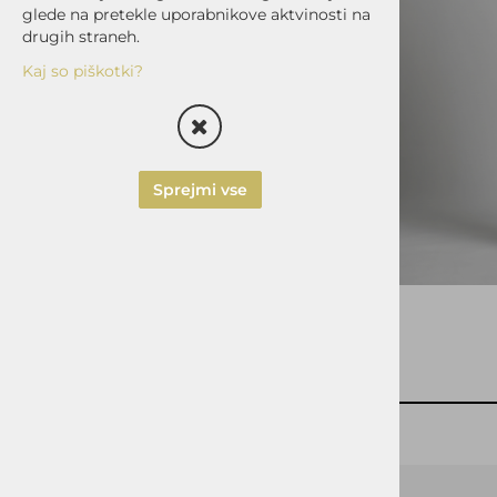
glede na pretekle uporabnikove aktvinosti na
HLAČE
drugih straneh.
SLIM FIT
Kaj so piškotki?
REGULAR FIT
PLAŠČI/JAKNE
IZDELAVA SRAJC, OBLEK
Sprejmi vse
IN UNIFORM ZA
PODJETJA