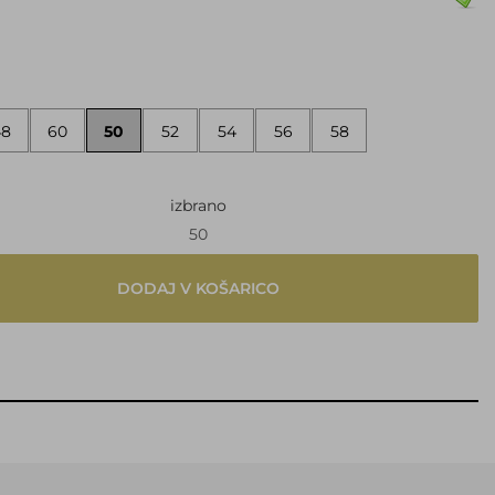
48
60
50
52
54
56
58
izbrano
50
DODAJ V KOŠARICO