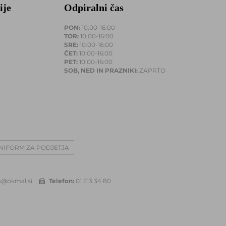
ije
Odpiralni čas
PON:
10:00-16:00
TOR:
10:00-16:00
SRE:
10:00-16:00
ČET:
10:00-16:00
PET:
10:00-16:00
SOB, NED IN PRAZNIKI:
ZAPRTO
UNIFORM ZA PODJETJA
o@okmal.si
Telefon:
01 513 34 80