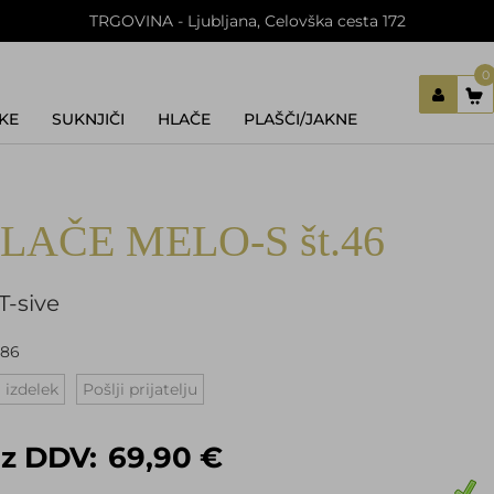
TRGOVINA - Ljubljana, Celovška cesta 172
0
KE
SUKNJIČI
HLAČE
PLAŠČI/JAKNE
Prijavi se
Registriraj se
Ste pozabili geslo?
LAČE MELO-S št.46
T-sive
186
 izdelek
Pošlji prijatelju
z DDV:
69,90 €