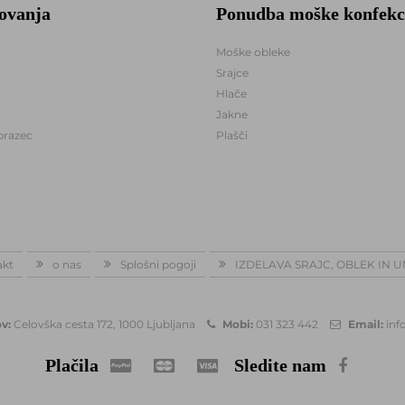
lovanja
Ponudba moške konfekc
Moške obleke
Srajce
Hlače
Jakne
brazec
Plašči
akt
o nas
Splošni pogoji
IZDELAVA SRAJC, OBLEK IN 
v:
Celovška cesta 172, 1000 Ljubljana
Mobi:
031 323 442
Email:
inf
Plačila
Sledite nam