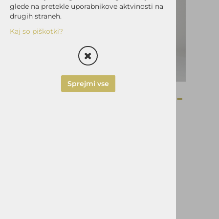
glede na pretekle uporabnikove aktvinosti na
drugih straneh.
Kaj so piškotki?
Sprejmi vse
M.hlače TADEJ št.46-
drap
bombaž/elastan
Šifra:
108302
Vprašaj za izdelek
Pošlji prijatelju
Cena z DDV:
59,90 €