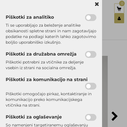
0
Piškotki za analitiko
Nazaj en nivo
Nazaj en nivo
Nazaj en nivo
Ti se uporabljajo za beleženje analitike
obsikanosti spletne strani in nam zagotavljajo
Vrsta 1
Vrsta 1
Vrsta 1
podatke na podlagi katerih lahko zagotovimo
Prijavi se
boljšo uporabniško izkušnjo.
Vrsta 2
Vrsta 2
Vrsta 2
Registriraj se
Ste pozabili geslo?
Piškotki za družabna omrežja
Vrsta 3
Vrsta 3
Vrsta 3
Piškotki potrebni za vtičnike za deljenje
vsebin iz strani na socialna omrežja.
Piškotki za komunikacijo na strani
Piškotki omogočajo pirkaz, kontaktiranje in
komunikacijo preko komunikacijskega
vtičnika na strani.
Piškotki za oglaševanje
So namenjeni targetiranemu oglaševanju