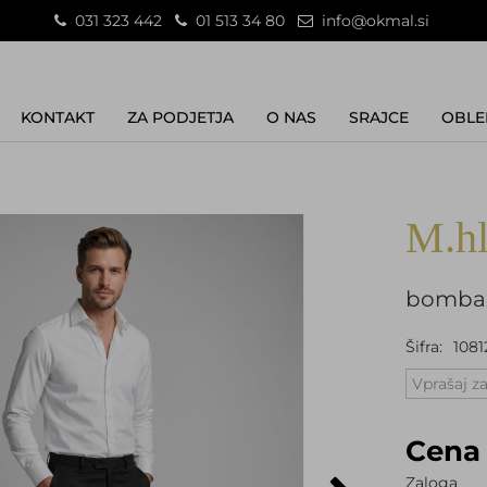
031 323 442
01 513 34 80
info@okmal.si
KONTAKT
ZA PODJETJA
O NAS
SRAJCE
OBLE
M.hl
bombaž
Šifra:
1081
Vprašaj za
Cena 
Zaloga