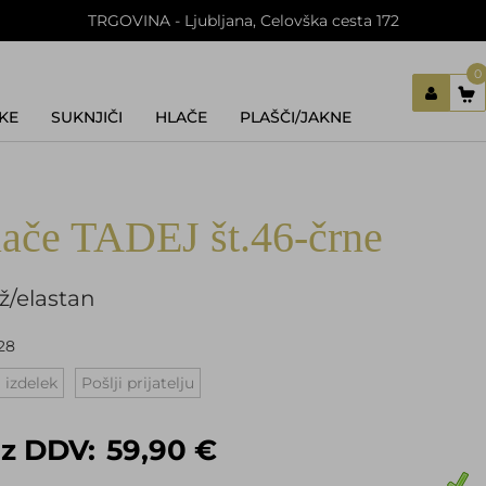
TRGOVINA - Ljubljana, Celovška cesta 172
0
KE
SUKNJIČI
HLAČE
PLAŠČI/JAKNE
Prijavi se
Registriraj se
Ste pozabili geslo?
ače TADEJ št.46-črne
/elastan
28
 izdelek
Pošlji prijatelju
z DDV:
59,90 €