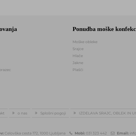
lovanja
Ponudba moške konfekc
Moške obleke
Srajce
Hlače
Jakne
brazec
Plašči
akt
o nas
Splošni pogoji
IZDELAVA SRAJC, OBLEK IN 
v:
Celovška cesta 172, 1000 Ljubljana
Mobi:
031 323 442
Email:
inf