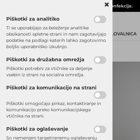
Velika in kakovostna izbira moške poslovne konfekcije.
Piškotki za analitiko
Ti se uporabljajo za beleženje analitike
POSLOVALNICA
obsikanosti spletne strani in nam zagotavljajo
podatke na podlagi katerih lahko zagotovimo
boljšo uporabniško izkušnjo.
Piškotki za družabna omrežja
SRAJCE
Piškotki potrebni za vtičnike za deljenje
vsebin iz strani na socialna omrežja.
OBLEKE
Piškotki za komunikacijo na strani
SUKNJIČI
Piškotki omogočajo pirkaz, kontaktiranje in
komunikacijo preko komunikacijskega
HLAČE
vtičnika na strani.
ELEGANTNE HLAČE
Piškotki za oglaševanje
So namenjeni targetiranemu oglaševanju
ŠPORTNO ELEGANTNE