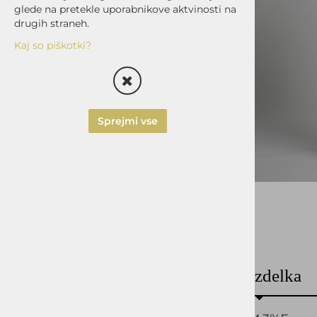
glede na pretekle uporabnikove aktvinosti na
HLAČE
drugih straneh.
SLIM FIT
Kaj so piškotki?
REGULAR FIT
PLAŠČI/JAKNE
IZDELAVA SRAJC, OBLEK
Sprejmi vse
IN UNIFORM ZA
PODJETJA
Opis izdelka