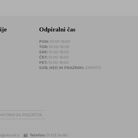
ije
Odpiralni čas
PON:
10:00-16:00
TOR:
10:00-16:00
SRE:
10:00-16:00
ČET:
10:00-16:00
PET:
10:00-16:00
SOB, NED IN PRAZNIKI:
ZAPRTO
UNIFORM ZA PODJETJA
o@okmal.si
Telefon:
01 513 34 80