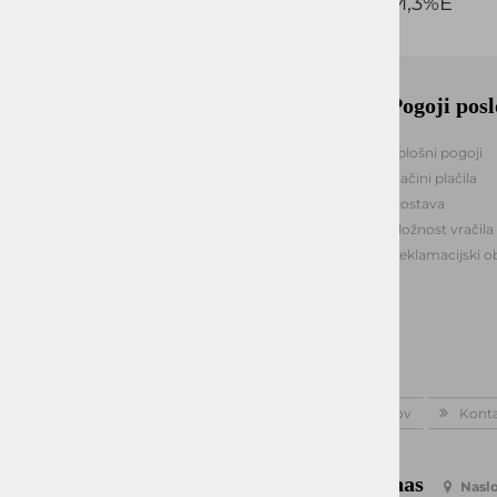
97%BOM,3%E
Okmal, trgovina, storitve in
Pogoji pos
proizvodnja d.o.o. Ljubljana
Splošni pogoji
Načini plačila
Celovška cesta 172
1000, Ljubljana
Dostava
Možnost vračila
+386 1 5133 480
Reklamacijski o
info@okmal.si
ID za DDV: SI85040622
Matična št.: 5729726000
Domov
Kont
Kontaktirajte nas
Naslo