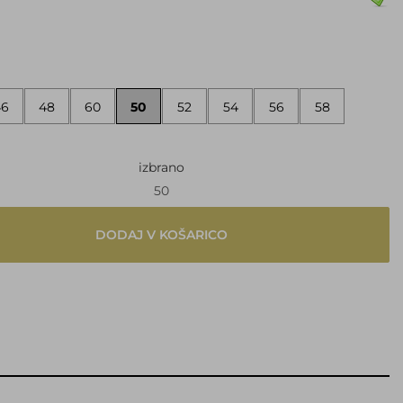
46
48
60
50
52
54
56
58
izbrano
50
DODAJ V KOŠARICO